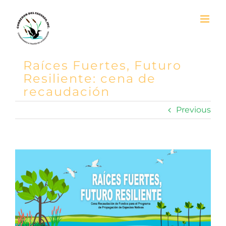
Skip
to
content
Raíces Fuertes, Futuro
Resiliente: cena de
recaudación
Previous
View
Larger
Image